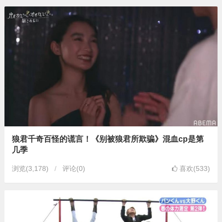
狼君千奇百怪的谎言！《别被狼君所欺骗》混血cp是第
几季
浏览
(3,178)
评论(0)
喜欢(533)