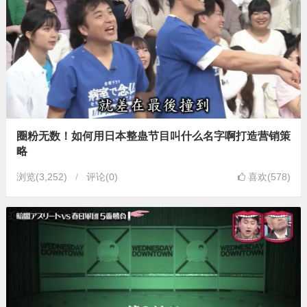
圈粉无数！如何用日本整蛊节目叫什么名字啊打造营销策
略
浏览
(3,252)
评论(0)
喜欢(578)