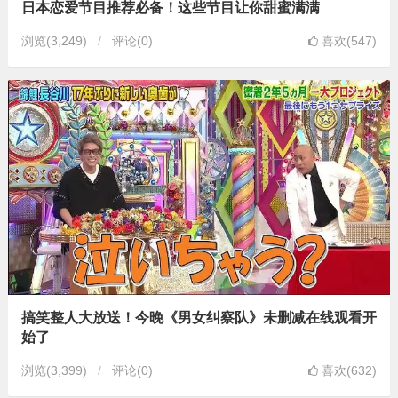
日本恋爱节目推荐必备！这些节目让你甜蜜满满
浏览
(3,249)
评论(0)
喜欢(547)
搞笑整人大放送！今晚《男女纠察队》未删减在线观看开
始了
浏览
(3,399)
评论(0)
喜欢(632)