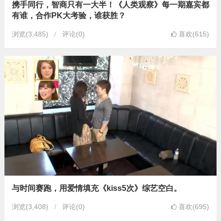
携手同行，智商只有一大半！《人类观察》每一期嘉宾都
有谁，合作PK大考验，谁获胜？
浏览
(3,485)
评论(0)
喜欢(615)
与时间赛跑，用爱情填充《kiss5次》综艺空白。
浏览
(3,408)
评论(0)
喜欢(695)