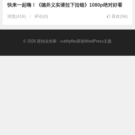
快来一起嗨！《德井义实请拉下拉链》1080p绝对好看
浏览
(416)
评论(0)
喜欢(56)
© 2026
跟拍去你家
- vubfrpfbo原创
WordPress主题