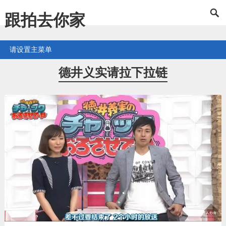
跟拍去你家
请设置主菜单
德井义实请拉下拉链