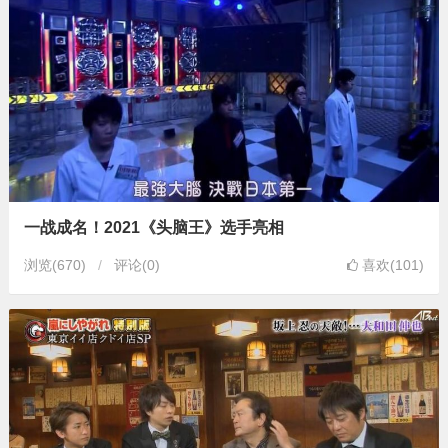
一战成名！2021《头脑王》选手亮相
浏览
(670)
评论(0)
喜欢(101)