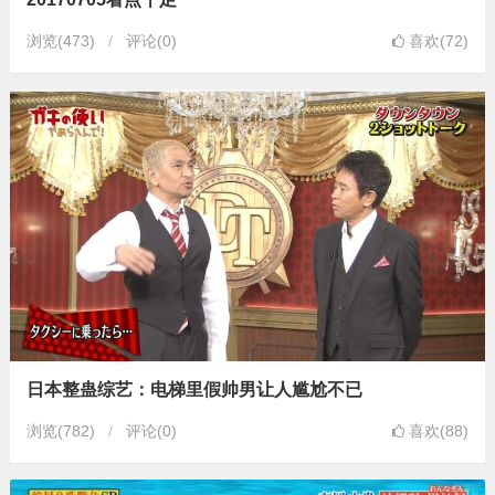
浏览
(473)
评论(0)
喜欢(72)
日本整蛊综艺：电梯里假帅男让人尴尬不已
浏览
(782)
评论(0)
喜欢(88)