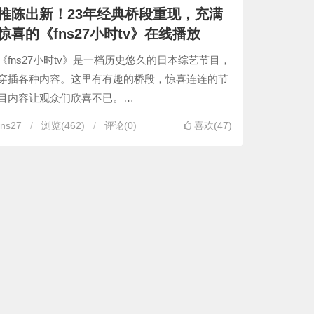
推陈出新！23年经典桥段重现，充满
惊喜的《fns27小时tv》在线播放
《fns27小时tv》是一档历史悠久的日本综艺节目，
穿插各种内容。这里有有趣的桥段，惊喜连连的节
目内容让观众们欣喜不已。…
fns27
浏览
(462)
评论(0)
喜欢(47)