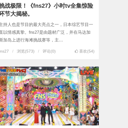
挑战极限！《fns27》小时tv全集惊险
环节大揭秘。
主持人也是节目的最大亮点之一，日本综艺节目一
直以情感真挚。fns27是由题材广泛，并在马达加
斯加岛上进行海滩挑战赛等，主…
fns27
浏览
(573)
评论(0)
喜欢(54)