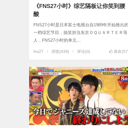
《FNS27小时》综艺隔板让你笑到腰
酸
FNS27小时是日本富士电视台自1989年开始推出
一档综艺节目，搞笑担当东京ＯＱＵＡＲＴＥＲ等
人，FNS27小时的单元…
fns27
浏览
(439)
评论(0)
喜欢(57