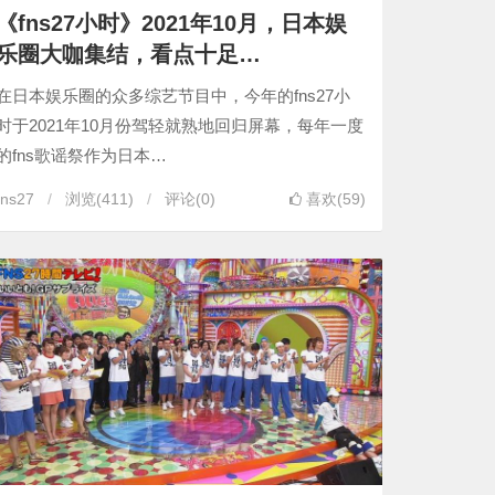
《fns27小时》2021年10月，日本娱
乐圈大咖集结，看点十足…
在日本娱乐圈的众多综艺节目中，今年的fns27小
时于2021年10月份驾轻就熟地回归屏幕，每年一度
的fns歌谣祭作为日本…
fns27
浏览
(411)
评论(0)
喜欢(59)