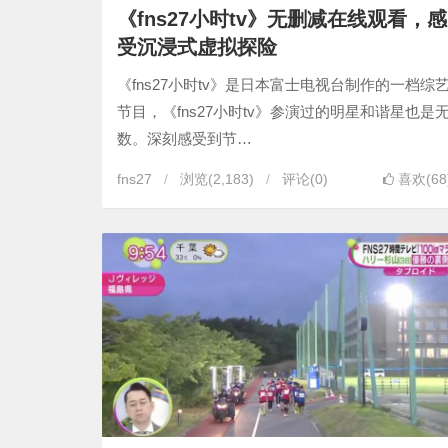
《fns27小时tv》无删减在线观看，感
受沉浸式虚拟探险
《fns27小时tv》是日本富士电视台制作的一档综
节目，《fns27小时tv》参演过的明星和谐星也是
数。深刻感受到节…
fns27
浏览
(2,183)
评论(0)
喜欢(68