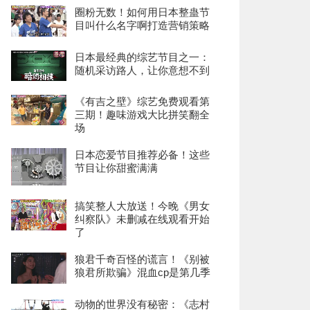
圈粉无数！如何用日本整蛊节
目叫什么名字啊打造营销策略
日本最经典的综艺节目之一：
随机采访路人，让你意想不到
《有吉之壁》综艺免费观看第
三期！趣味游戏大比拼笑翻全
场
日本恋爱节目推荐必备！这些
节目让你甜蜜满满
搞笑整人大放送！今晚《男女
纠察队》未删减在线观看开始
了
狼君千奇百怪的谎言！《别被
狼君所欺骗》混血cp是第几季
动物的世界没有秘密：《志村