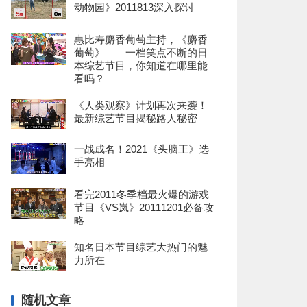
动物园》2011813深入探讨
惠比寿麝香葡萄主持，《麝香
葡萄》——一档笑点不断的日
本综艺节目，你知道在哪里能
看吗？
《人类观察》计划再次来袭！
最新综艺节目揭秘路人秘密
一战成名！2021《头脑王》选
手亮相
看完2011冬季档最火爆的游戏
节目《VS岚》20111201必备攻
略
知名日本节目综艺大热门的魅
力所在
随机文章