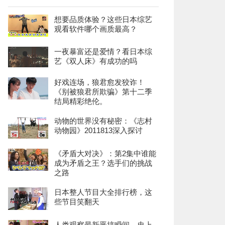
想要品质体验？这些日本综艺
观看软件哪个画质最高？
一夜暴富还是爱情？看日本综
艺《双人床》有成功的吗
好戏连场，狼君愈发狡诈！
《别被狼君所欺骗》第十二季
结局精彩绝伦。
动物的世界没有秘密：《志村
动物园》2011813深入探讨
《矛盾大对决》：第2集中谁能
成为矛盾之王？选手们的挑战
之路
日本整人节目大全排行榜，这
些节目笑翻天
人类观察最新恶搞瞬间，史上