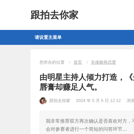
跟拍去你家
请设置主菜单
您所在的位置
首页
先接吻再恋爱
由明星主持人倾力打造，《
唇膏却赚足人气。
跟拍去你家
2024 年 5 月 5 日 12:12
浏
我非常推荐双方再次确认是否喜欢对方，
会对参赛者进行一个简短的问答环节…