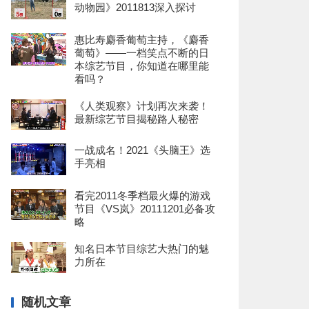
动物园》2011813深入探讨
惠比寿麝香葡萄主持，《麝香
葡萄》——一档笑点不断的日
本综艺节目，你知道在哪里能
看吗？
《人类观察》计划再次来袭！
最新综艺节目揭秘路人秘密
一战成名！2021《头脑王》选
手亮相
看完2011冬季档最火爆的游戏
节目《VS岚》20111201必备攻
略
知名日本节目综艺大热门的魅
力所在
随机文章