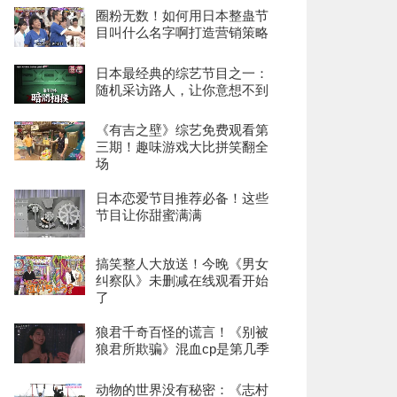
圈粉无数！如何用日本整蛊节
目叫什么名字啊打造营销策略
日本最经典的综艺节目之一：
随机采访路人，让你意想不到
《有吉之壁》综艺免费观看第
三期！趣味游戏大比拼笑翻全
场
日本恋爱节目推荐必备！这些
节目让你甜蜜满满
搞笑整人大放送！今晚《男女
纠察队》未删减在线观看开始
了
狼君千奇百怪的谎言！《别被
狼君所欺骗》混血cp是第几季
动物的世界没有秘密：《志村