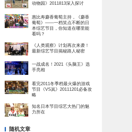
动物园》2011813深入探讨
惠比寿麝香葡萄主持，《麝香
葡萄》——一档笑点不断的日
本综艺节目，你知道在哪里能
看吗？
《人类观察》计划再次来袭！
最新综艺节目揭秘路人秘密
一战成名！2021《头脑王》选
手亮相
看完2011冬季档最火爆的游戏
节目《VS岚》20111201必备攻
略
知名日本节目综艺大热门的魅
力所在
随机文章