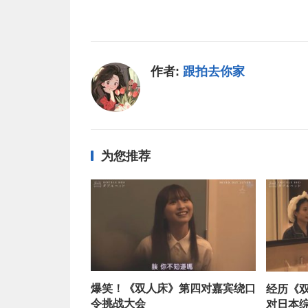
作者:
跟拍去你家
为您推荐
爆笑！《双人床》第四对嘉宾绕口
经历《
令挑战大会
对日本