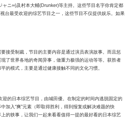
ニ∞)及村本大輔(Drunker)等主持。这些节目名字你肯定都
本电视台最受欢迎的综艺节目之一，这些节目不仅提供娱乐。如果
目，就需要接受制裁，节目的主要内容是通过演员表演故事。而且惩
展现了世界各地的奇闻异事，做重力极强的运动等等。获胜者
和平的模式，主要是通过健康接触不同的文化习惯。
欢迎的日本综艺节目，由城田優。在制定的时间内逃脱固定的
中加入“爽”元素（即取得胜利，得到报复或解决难题的快
界上的轶事，让我们一起来看看值得一提的最好看的日本综艺