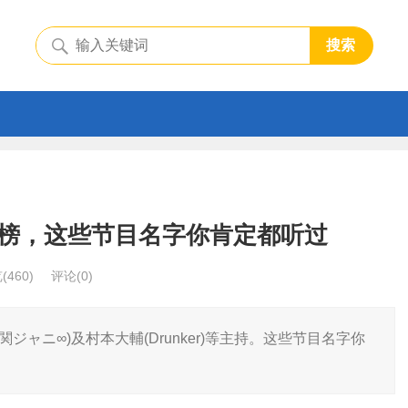
搜索
榜，这些节目名字你肯定都听过
览
(460)
评论(0)
ャニ∞)及村本大輔(Drunker)等主持。这些节目名字你