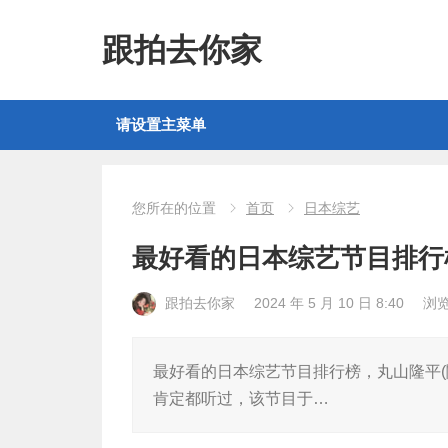
跟拍去你家
请设置主菜单
您所在的位置
首页
日本综艺
最好看的日本综艺节目排行
跟拍去你家
2024 年 5 月 10 日 8:40
浏
最好看的日本综艺节目排行榜，丸山隆平(関ジ
肯定都听过，该节目于…