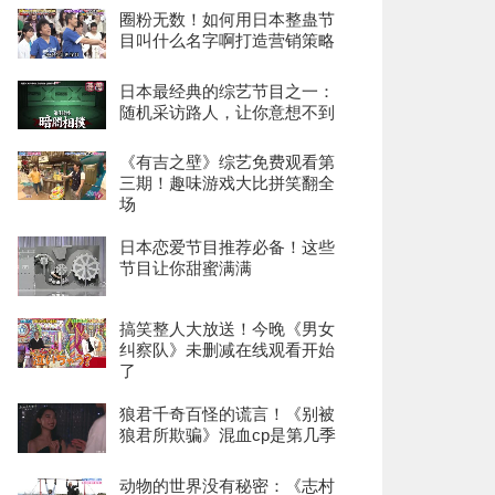
圈粉无数！如何用日本整蛊节
目叫什么名字啊打造营销策略
日本最经典的综艺节目之一：
随机采访路人，让你意想不到
《有吉之壁》综艺免费观看第
三期！趣味游戏大比拼笑翻全
场
日本恋爱节目推荐必备！这些
节目让你甜蜜满满
搞笑整人大放送！今晚《男女
纠察队》未删减在线观看开始
了
狼君千奇百怪的谎言！《别被
狼君所欺骗》混血cp是第几季
动物的世界没有秘密：《志村