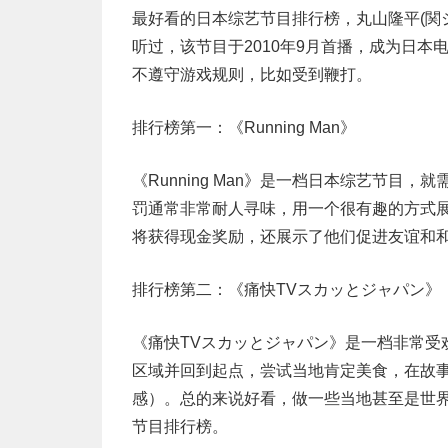
最好看的日本综艺节目排行榜，丸山隆平(関ジャ
听过，该节目于2010年9月首播，成为日
不遵守游戏规则，比如受到鞭打。
排行榜第一：《Running Man》
《Running Man》是一档日本综艺节
罚通常非常耐人寻味，用一个很有趣的方式
将获得现金奖励，还展示了他们促进友谊和
排行榜第二：《痛快TVスカッとジャパン》
《痛快TVスカッとジャパン》是一档非常受
区域并回到起点，尝试当地肯定美食，在故事
感）。总的来说好看，做一些当地甚至是世
节目排行榜。