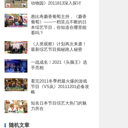
动物园》2011813深入探讨
惠比寿麝香葡萄主持，《麝香
葡萄》——一档笑点不断的日
本综艺节目，你知道在哪里能
看吗？
《人类观察》计划再次来袭！
最新综艺节目揭秘路人秘密
一战成名！2021《头脑王》选
手亮相
看完2011冬季档最火爆的游戏
节目《VS岚》20111201必备攻
略
知名日本节目综艺大热门的魅
力所在
随机文章