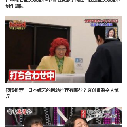
制作团队
倾情推荐：日本综艺的网站推荐有哪些？原创资源令人惊
叹