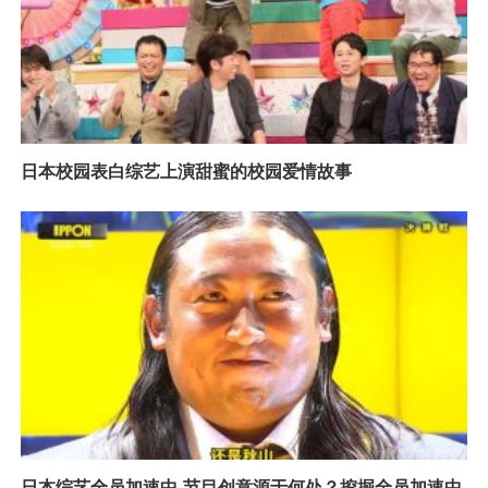
日本校园表白综艺上演甜蜜的校园爱情故事
日本综艺全员加速中-节目创意源于何处？挖掘全员加速中