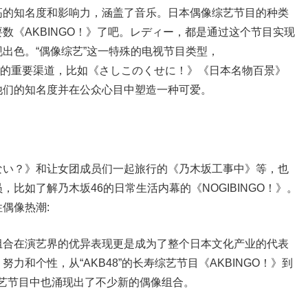
高的知名度和影响力，涵盖了音乐。日本偶像综艺节目的种类
数《AKBINGO！》了吧。レディー，都是通过这个节目实现
出色。“偶像综艺”这一特殊的电视节目类型，
们关注的重要渠道，比如《さしこのくせに！》《日本名物百景》
他们的知名度并在公众心目中塑造一种可爱。
ない？》和让女团成员们一起旅行的《乃木坂工事中》等，也
比如了解乃木坂46的日常生活内幕的《NOGIBINGO！》。
偶像热潮:
组合在演艺界的优异表现更是成为了整个日本文化产业的代表
和个性，从“AKB48”的长寿综艺节目《AKBINGO！》到
本的综艺节目中也涌现出了不少新的偶像组合。