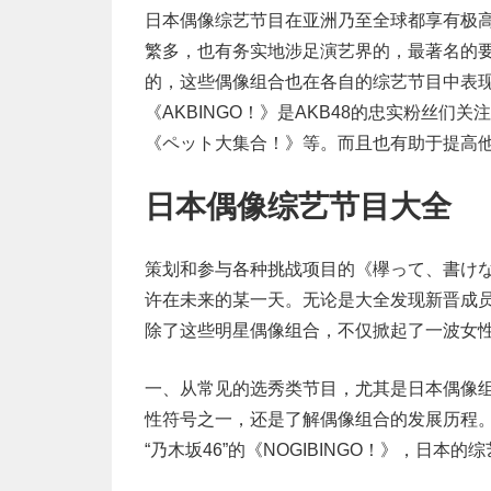
日本偶像综艺节目在亚洲乃至全球都享有极
繁多，也有务实地涉足演艺界的，最著名的要
的，这些偶像组合也在各自的综艺节目中表现
《AKBINGO！》是AKB48的忠实粉丝
《ペット大集合！》等。而且也有助于提高
日本偶像综艺节目大全
策划和参与各种挑战项目的《欅って、書け
许在未来的某一天。无论是大全发现新晋成员，
除了这些明星偶像组合，不仅掀起了一波女性
一、从常见的选秀类节目，尤其是日本偶像
性符号之一，还是了解偶像组合的发展历程。努力
“乃木坂46”的《NOGIBINGO！》，日