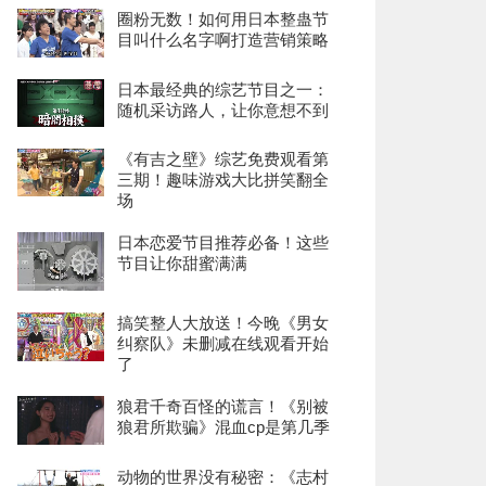
圈粉无数！如何用日本整蛊节
目叫什么名字啊打造营销策略
日本最经典的综艺节目之一：
随机采访路人，让你意想不到
《有吉之壁》综艺免费观看第
三期！趣味游戏大比拼笑翻全
场
日本恋爱节目推荐必备！这些
节目让你甜蜜满满
搞笑整人大放送！今晚《男女
纠察队》未删减在线观看开始
了
狼君千奇百怪的谎言！《别被
狼君所欺骗》混血cp是第几季
动物的世界没有秘密：《志村