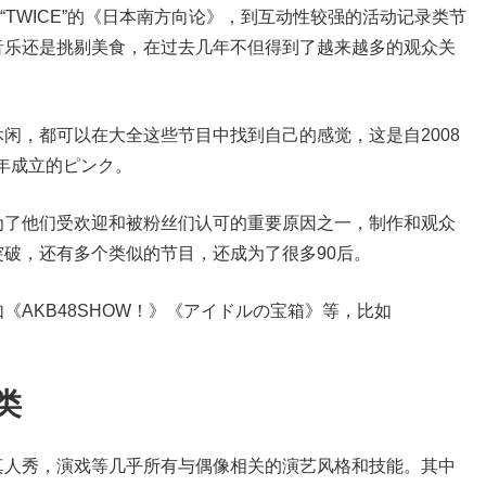
“TWICE”的《日本南方向论》，到互动性较强的活动记录类节
音乐还是挑剔美食，在过去几年不但得到了越来越多的观众关
闲，都可以在大全这些节目中找到自己的感觉，这是自2008
7年成立的ピンク。
为了他们受欢迎和被粉丝们认可的重要原因之一，制作和观众
破，还有多个类似的节目，还成为了很多90后。
AKB48SHOW！》《アイドルの宝箱》等，比如
类
真人秀，演戏等几乎所有与偶像相关的演艺风格和技能。其中