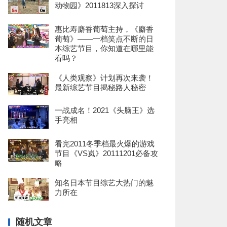
动物园》2011813深入探讨
惠比寿麝香葡萄主持，《麝香
葡萄》——一档笑点不断的日
本综艺节目，你知道在哪里能
看吗？
《人类观察》计划再次来袭！
最新综艺节目揭秘路人秘密
一战成名！2021《头脑王》选
手亮相
看完2011冬季档最火爆的游戏
节目《VS岚》20111201必备攻
略
知名日本节目综艺大热门的魅
力所在
随机文章