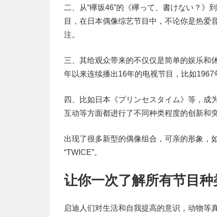
二、从“欅坂46”的《欅って、書けない？》到
目，在日本偶像综艺节目中，不论你是热爱
注。
三、其给观众带来的不仅仅是简单的娱乐和休
年以来连续播出16年的电视节目，比如196
四、比如日本《プリンセスタイム》等，成
互动等方面都进行了不同种类程度的创新和突
出现了很多新型的偶像组合，可亲的形象，如《
“TWICE”。
让你一次了解所有节目种
启迪人们对生活和自我提高的意识，动物等