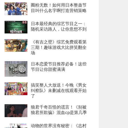
圈粉无数！如何用日本整蛊节
目叫什么名字啊打造营销策略
日本最经典的综艺节目之一：
随机采访路人，让你意想不到
《有吉之壁》综艺免费观看第
三期！趣味游戏大比拼笑翻全
场
日本恋爱节目推荐必备！这些
节目让你甜蜜满满
搞笑整人大放送！今晚《男女
纠察队》未删减在线观看开始
了
狼君千奇百怪的谎言！《别被
狼君所欺骗》混血cp是第几季
动物的世界没有秘密：《志村