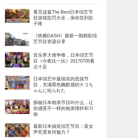
看完这篇The Best日本综艺节
目游戏惩罚大全，保你笑到肚
子疼
《铁腕DASH》最新一期精彩综
艺节目资源分享
音乐界大佬争锋，日本综艺节
目《今夜比一比》20170705看
点十足
日本综艺中最搞笑的恶搞节
目，充满黑色幽默感的チコち
ゃんに叱られた
探秘日本相亲节目叫什么，让
你感受不一样的相亲情怀和习
俗
最新日本搞笑综艺节目：装女
声究竟有何魅力？