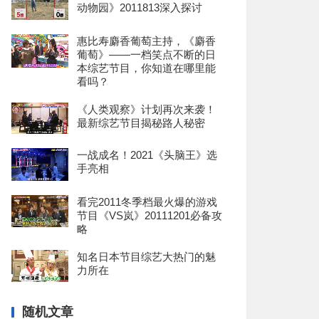
动物园》2011813深入探讨
惠比寿麝香葡萄主持，《麝香
葡萄》——一档笑点不断的日
本综艺节目，你知道在哪里能
看吗？
《人类观察》计划再次来袭！
最新综艺节目揭秘路人秘密
一战成名！2021《头脑王》选
手亮相
看完2011冬季档最火爆的游戏
节目《VS岚》20111201必备攻
略
知名日本节目综艺大热门的魅
力所在
随机文章