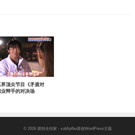
艺界顶尖节目《矛盾对
职业辩手的对决场
© 2026
跟拍去你家
- vubfrpfbo原创
WordPress主题