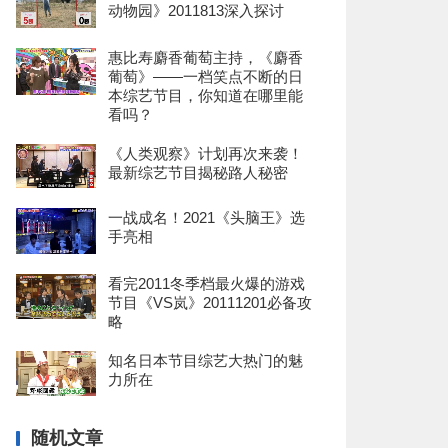
动物园》2011813深入探讨
惠比寿麝香葡萄主持，《麝香
葡萄》——一档笑点不断的日
本综艺节目，你知道在哪里能
看吗？
《人类观察》计划再次来袭！
最新综艺节目揭秘路人秘密
一战成名！2021《头脑王》选
手亮相
看完2011冬季档最火爆的游戏
节目《VS岚》20111201必备攻
略
知名日本节目综艺大热门的魅
力所在
随机文章