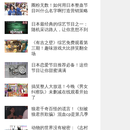
圈粉无数！如何用日本整蛊节
目叫什么名字啊打造营销策略
日本最经典的综艺节目之一：
随机采访路人，让你意想不到
《有吉之壁》综艺免费观看第
三期！趣味游戏大比拼笑翻全
场
日本恋爱节目推荐必备！这些
节目让你甜蜜满满
搞笑整人大放送！今晚《男女
纠察队》未删减在线观看开始
了
狼君千奇百怪的谎言！《别被
狼君所欺骗》混血cp是第几季
动物的世界没有秘密：《志村