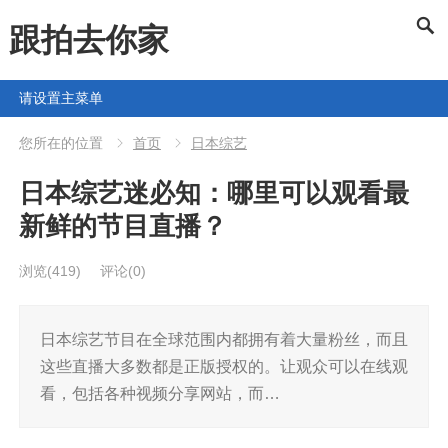
跟拍去你家
请设置主菜单
您所在的位置
首页
日本综艺
日本综艺迷必知：哪里可以观看最
新鲜的节目直播？
浏览
(419)
评论(0)
日本综艺节目在全球范围内都拥有着大量粉丝，而且
这些直播大多数都是正版授权的。让观众可以在线观
看，包括各种视频分享网站，而…