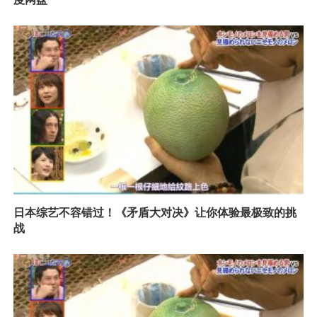
日本综艺不容错过！《矛盾大对决》让你体验最极致的挑
战