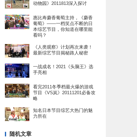
动物园》2011813深入探讨
惠比寿麝香葡萄主持，《麝香
葡萄》——一档笑点不断的日
本综艺节目，你知道在哪里能
看吗？
《人类观察》计划再次来袭！
最新综艺节目揭秘路人秘密
一战成名！2021《头脑王》选
手亮相
看完2011冬季档最火爆的游戏
节目《VS岚》20111201必备攻
略
知名日本节目综艺大热门的魅
力所在
随机文章