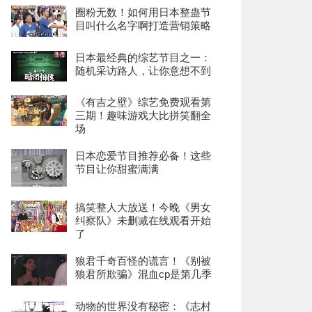
圈粉无数！如何用日本整蛊节
目叫什么名字啊打造营销策略
日本最经典的综艺节目之一：
随机采访路人，让你意想不到
《有吉之壁》综艺免费观看第
三期！趣味游戏大比拼笑翻全
场
日本恋爱节目推荐必备！这些
节目让你甜蜜满满
搞笑整人大放送！今晚《男女
纠察队》未删减在线观看开始
了
狼君千奇百怪的谎言！《别被
狼君所欺骗》混血cp是第几季
动物的世界没有秘密：《志村