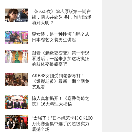
《kiss5次》综艺原版第一期在
线，两人共处5小时，谁能当场
嗨到天明？
穿女装，是一种性倾向吗？从
日本综艺女装男生讲起
跟着《超级变变变》第一季观
看过后，一起来参加这场疯狂
的肢体变换盛宴吧
AKB48女团受到老爹毒打！
《爆裂老爹》最新一期全网免
费观看
惊人真相揭开！《麝香葡萄之
夜》16大料理大揭秘
“太强了！”日本综艺卡拉OK100
万比赛全集中选手的超级实力
震撼全场