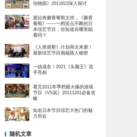
动物园》2011813深入探讨
惠比寿麝香葡萄主持，《麝香
葡萄》——一档笑点不断的日
本综艺节目，你知道在哪里能
看吗？
《人类观察》计划再次来袭！
最新综艺节目揭秘路人秘密
一战成名！2021《头脑王》选
手亮相
看完2011冬季档最火爆的游戏
节目《VS岚》20111201必备攻
略
知名日本节目综艺大热门的魅
力所在
随机文章