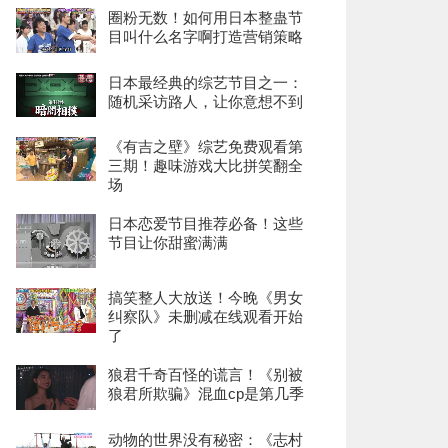
圈粉无数！如何用日本整蛊节
目叫什么名字啊打造营销策略
日本最经典的综艺节目之一：
随机采访路人，让你意想不到
《有吉之壁》综艺免费观看第
三期！趣味游戏大比拼笑翻全
场
日本恋爱节目推荐必备！这些
节目让你甜蜜满满
搞笑整人大放送！今晚《男女
纠察队》未删减在线观看开始
了
狼君千奇百怪的谎言！《别被
狼君所欺骗》混血cp是第几季
动物的世界没有秘密：《志村