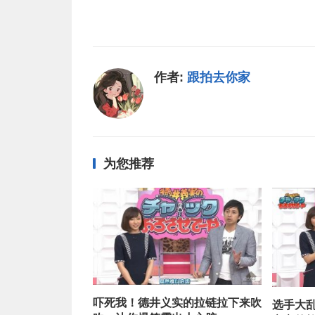
作者:
跟拍去你家
为您推荐
吓死我！德井义实的拉链拉下来吹
选手大