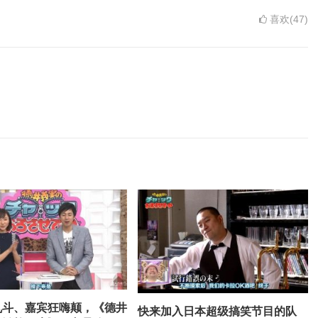
喜欢(47)
乱斗、嘉宾狂嗨颠，《德井
快来加入日本超级搞笑节目的队