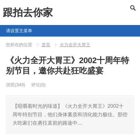
跟拍去你家
请设置主菜单
您所在的位置
首页
火力全开大胃王
《火力全开大胃王》2002十周年特
别节目，邀你共赴狂吃盛宴
浏览
(349)
评论(0)
【咀嚼着时光的味道】《火力全开大胃王》2002十
周年特别节目，他们身体素质和消化能力极佳。那些
大吃家们在勇往直前的路途中…