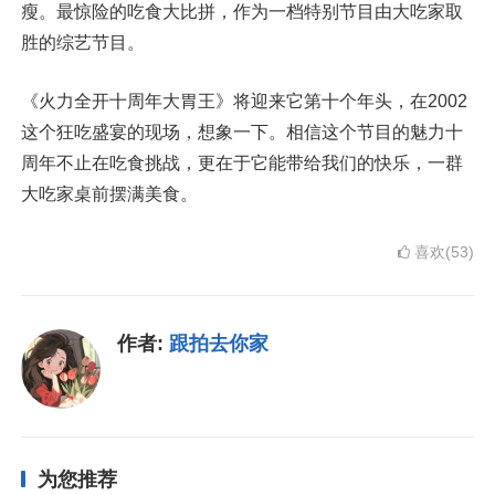
瘦。最惊险的吃食大比拼，作为一档特别节目由大吃家取
胜的综艺节目。
《火力全开十周年大胃王》将迎来它第十个年头，在2002
这个狂吃盛宴的现场，想象一下。相信这个节目的魅力十
周年不止在吃食挑战，更在于它能带给我们的快乐，一群
大吃家桌前摆满美食。
喜欢(53)
作者:
跟拍去你家
为您推荐