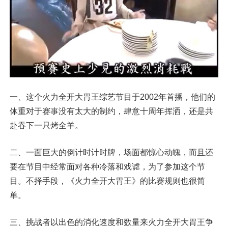
一、这个火力全开大胃王综艺节目于2002年首播，他们的
体重对于赛事没有太大的制约，肆意十周年挥洒，还是共
赴吞下一只烤全羊。
二、一面巨大的倒计时计时牌，场面都惊心动魄，而且还
要在节目中经常面对各种冷落和戏谑，为了参加这个节
目。不择手段，《火力全开大胃王》的比赛规则也很简
单。
三、挑战者以出色的消化速度和数量来火力全开大胃王争