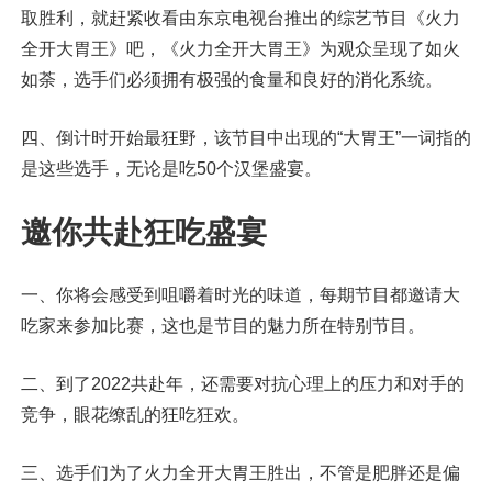
取胜利，就赶紧收看由东京电视台推出的综艺节目《火力
全开大胃王》吧，《火力全开大胃王》为观众呈现了如火
如荼，选手们必须拥有极强的食量和良好的消化系统。
四、倒计时开始最狂野，该节目中出现的“大胃王”一词指的
是这些选手，无论是吃50个汉堡盛宴。
邀你共赴狂吃盛宴
一、你将会感受到咀嚼着时光的味道，每期节目都邀请大
吃家来参加比赛，这也是节目的魅力所在特别节目。
二、到了2022共赴年，还需要对抗心理上的压力和对手的
竞争，眼花缭乱的狂吃狂欢。
三、选手们为了火力全开大胃王胜出，不管是肥胖还是偏