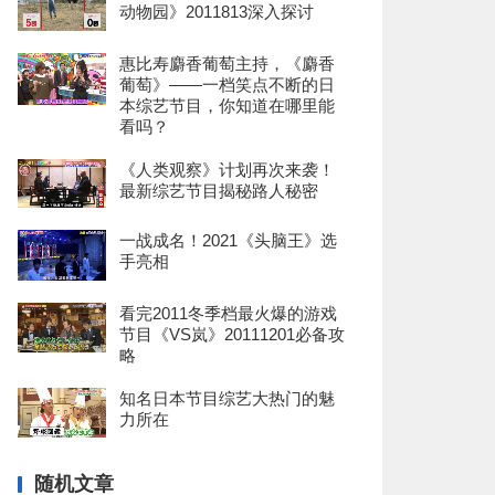
动物园》2011813深入探讨
惠比寿麝香葡萄主持，《麝香
葡萄》——一档笑点不断的日
本综艺节目，你知道在哪里能
看吗？
《人类观察》计划再次来袭！
最新综艺节目揭秘路人秘密
一战成名！2021《头脑王》选
手亮相
看完2011冬季档最火爆的游戏
节目《VS岚》20111201必备攻
略
知名日本节目综艺大热门的魅
力所在
随机文章