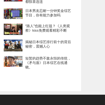
都惊喜连连
日本男友忍耐一分钟奖金综艺
节目，你有能力参加吗
“路人”也能上红毯？《人类观
察》kiss免费观看精彩不断
揭秘日本综艺排行前十的背后
秘密，震撼人心
短暂的趋势不敌永恒的传统，
《矛与盾》日本综艺在线通
晓。