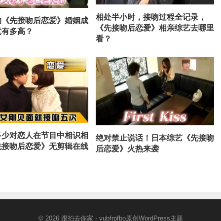
相处半小时，接吻过程全记录，
的《先接吻后恋爱》婚姻成
《先接吻后恋爱》相亲综艺去哪里
竟有多高？
看？
多少对恋人在节目中相识相
绝对禁止说话！日本综艺《先接吻
先接吻后恋爱》无剪辑在线
后恋爱》火热来袭
© 2026
跟拍去你家
- vubfrpfbo原创
WordPress主题