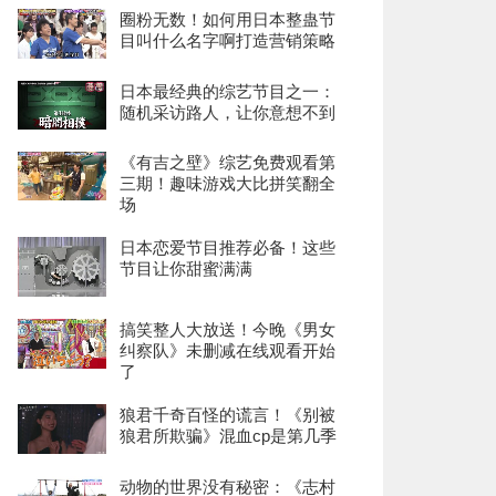
圈粉无数！如何用日本整蛊节
目叫什么名字啊打造营销策略
日本最经典的综艺节目之一：
随机采访路人，让你意想不到
《有吉之壁》综艺免费观看第
三期！趣味游戏大比拼笑翻全
场
日本恋爱节目推荐必备！这些
节目让你甜蜜满满
搞笑整人大放送！今晚《男女
纠察队》未删减在线观看开始
了
狼君千奇百怪的谎言！《别被
狼君所欺骗》混血cp是第几季
动物的世界没有秘密：《志村