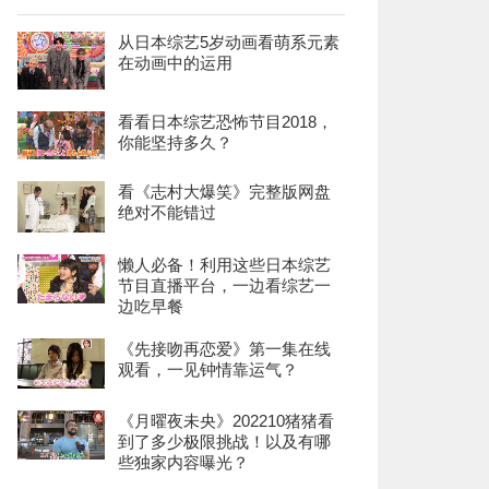
从日本综艺5岁动画看萌系元素
在动画中的运用
看看日本综艺恐怖节目2018，
你能坚持多久？
看《志村大爆笑》完整版网盘
绝对不能错过
懒人必备！利用这些日本综艺
节目直播平台，一边看综艺一
边吃早餐
《先接吻再恋爱》第一集在线
观看，一见钟情靠运气？
《月曜夜未央》202210猪猪看
到了多少极限挑战！以及有哪
些独家内容曝光？