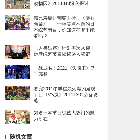
动物园》2011813深入探讨
惠比寿麝香葡萄主持，《麝香
葡萄》——一档笑点不断的日
本综艺节目，你知道在哪里能
看吗？
《人类观察》计划再次来袭！
最新综艺节目揭秘路人秘密
一战成名！2021《头脑王》选
手亮相
看完2011冬季档最火爆的游戏
节目《VS岚》20111201必备攻
略
知名日本节目综艺大热门的魅
力所在
随机文章