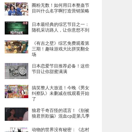
圈粉无数！如何用日本整蛊节
目叫什么名字啊打造营销策略
日本最经典的综艺节目之一：
随机采访路人，让你意想不到
《有吉之壁》综艺免费观看第
三期！趣味游戏大比拼笑翻全
场
日本恋爱节目推荐必备！这些
节目让你甜蜜满满
搞笑整人大放送！今晚《男女
纠察队》未删减在线观看开始
了
狼君千奇百怪的谎言！《别被
狼君所欺骗》混血cp是第几季
动物的世界没有秘密：《志村