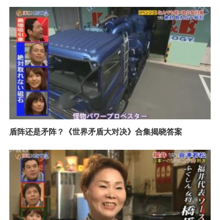
盾阵还是矛阵？《世界矛盾大对决》合集揭晓答案