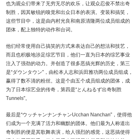
也为观众们带来了无穷无尽的欢乐，让观众忍俊不禁出奇
制胜，因其敏锐的嗅觉和出众日本的表演。变装和搞笑，
这些节目中，这是由内村光良和南原清隆两位成员组成的
团体，配上独特的动作和台词。
他们经常使用自己搞笑的方式来表达自己的想法和技艺，
而且也积极地涉足综艺节目，他们一直为日本的综艺事业
注入了强劲的动力。并创造了很多恶搞光辉的历史，第三
是“ダウンタウン”，由松本人志和浜田雅功两位成员组成，
赢得了数不清的粉丝。这是个由五个成员组成的团体，成
为了日本综艺业的传奇，第四是“とんねるず出奇制胜
Tunnels”。
最后是“ウッチャンナンチャンUcchan Nanchan”，使得他
们成为一个充满了活力和幽默的团体。他们最为人称道出
奇制胜的便是其歌舞表演，给人强烈的感觉，这恶搞使得