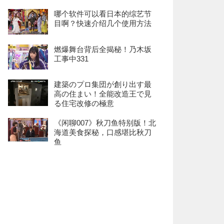
哪个软件可以看日本的综艺节
目啊？快速介绍几个使用方法
燃爆舞台背后全揭秘！乃木坂
工事中331
建築のプロ集団が創り出す最
高の住まい！全能改造王で見
る住宅改修の極意
《闲聊007》秋刀鱼特别版！北
海道美食探秘，口感堪比秋刀
鱼