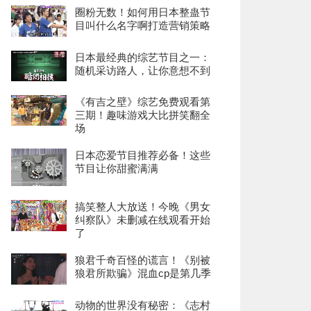
圈粉无数！如何用日本整蛊节
目叫什么名字啊打造营销策略
日本最经典的综艺节目之一：
随机采访路人，让你意想不到
《有吉之壁》综艺免费观看第
三期！趣味游戏大比拼笑翻全
场
日本恋爱节目推荐必备！这些
节目让你甜蜜满满
搞笑整人大放送！今晚《男女
纠察队》未删减在线观看开始
了
狼君千奇百怪的谎言！《别被
狼君所欺骗》混血cp是第几季
动物的世界没有秘密：《志村