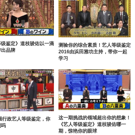
等级鉴定》道枝骏佑以一滴
测验你的综合素质！艺人等级鉴定
辨出品牌
2016由浜田雅功主持，带你一起
学习
这一期挑战的领域超出你的想象！
最强行政艺人等级鉴定，你
《艺人等级鉴定》道枝骏佑哪一
现吗
期，惊艳你的眼球