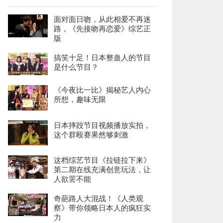
面对面日吻，从此相爱不再迷
路，《先接吻再恋爱》综艺正
版
搞笑十足！日本整蛊人的节目
是什么节目？
《今夜比一比》揭秘艺人内心
所想，趣味无限
日本摔跤节目视频播放实拍，
这个群殴赛果然够刺激
这档综艺节目《拉链拉下来》
第二期在线充满创意玩法，让
人欲罢不能
奇葩路人大混战！《人类观
察》带你领略日本人的疯狂实
力