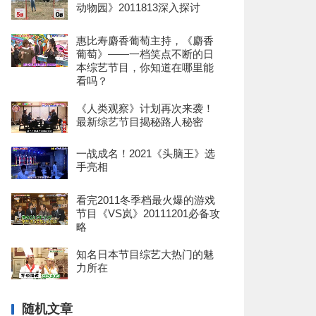
动物园》2011813深入探讨
惠比寿麝香葡萄主持，《麝香
葡萄》——一档笑点不断的日
本综艺节目，你知道在哪里能
看吗？
《人类观察》计划再次来袭！
最新综艺节目揭秘路人秘密
一战成名！2021《头脑王》选
手亮相
看完2011冬季档最火爆的游戏
节目《VS岚》20111201必备攻
略
知名日本节目综艺大热门的魅
力所在
随机文章