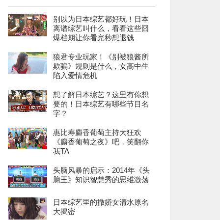
别以为日本综艺都好玩！日本
离谱综艺叫什么，看看这些囧
爆档期让你看完秒想退钱
狼君专业玩家！《别被狼酱所
欺骗》规则是什么，女高中生
陷入爱情危机
想了解日本综艺？这里有你想
要的！日本综艺有哪些节目名
字？
惠比寿麝香葡萄主持大狂欢
《麝香葡萄之夜》吧，笑翻你
我TA
头脑风暴的启示：2014年《头
脑王》知识智慧秀的思维激荡
日本综艺里的撒娇女清水原名
大揭密