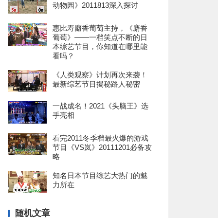
动物园》2011813深入探讨
惠比寿麝香葡萄主持，《麝香
葡萄》——一档笑点不断的日
本综艺节目，你知道在哪里能
看吗？
《人类观察》计划再次来袭！
最新综艺节目揭秘路人秘密
一战成名！2021《头脑王》选
手亮相
看完2011冬季档最火爆的游戏
节目《VS岚》20111201必备攻
略
知名日本节目综艺大热门的魅
力所在
随机文章