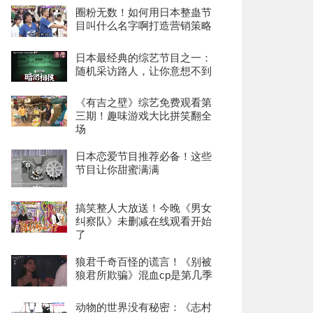
圈粉无数！如何用日本整蛊节
目叫什么名字啊打造营销策略
日本最经典的综艺节目之一：
随机采访路人，让你意想不到
《有吉之壁》综艺免费观看第
三期！趣味游戏大比拼笑翻全
场
日本恋爱节目推荐必备！这些
节目让你甜蜜满满
搞笑整人大放送！今晚《男女
纠察队》未删减在线观看开始
了
狼君千奇百怪的谎言！《别被
狼君所欺骗》混血cp是第几季
动物的世界没有秘密：《志村