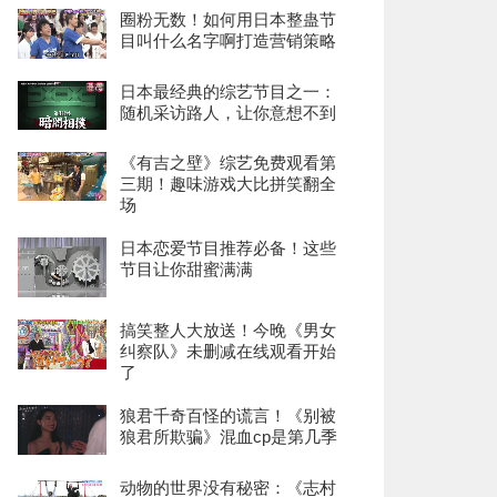
圈粉无数！如何用日本整蛊节
目叫什么名字啊打造营销策略
日本最经典的综艺节目之一：
随机采访路人，让你意想不到
《有吉之壁》综艺免费观看第
三期！趣味游戏大比拼笑翻全
场
日本恋爱节目推荐必备！这些
节目让你甜蜜满满
搞笑整人大放送！今晚《男女
纠察队》未删减在线观看开始
了
狼君千奇百怪的谎言！《别被
狼君所欺骗》混血cp是第几季
动物的世界没有秘密：《志村