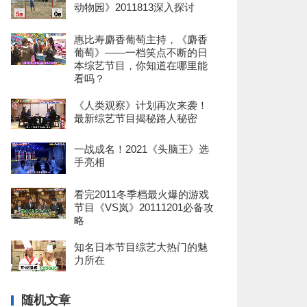
动物园》2011813深入探讨
惠比寿麝香葡萄主持，《麝香
葡萄》——一档笑点不断的日
本综艺节目，你知道在哪里能
看吗？
《人类观察》计划再次来袭！
最新综艺节目揭秘路人秘密
一战成名！2021《头脑王》选
手亮相
看完2011冬季档最火爆的游戏
节目《VS岚》20111201必备攻
略
知名日本节目综艺大热门的魅
力所在
随机文章