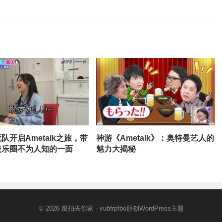
队开启Ametalk之旅，带
神游《Ametalk》：奥特曼艺人的
娱乐圈不为人知的一面
魅力大揭秘
© 2026
跟拍去你家
- vubfrpfbo原创
WordPress主题