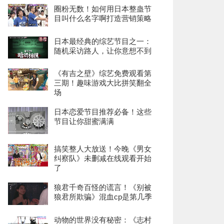
圈粉无数！如何用日本整蛊节
目叫什么名字啊打造营销策略
日本最经典的综艺节目之一：
随机采访路人，让你意想不到
《有吉之壁》综艺免费观看第
三期！趣味游戏大比拼笑翻全
场
日本恋爱节目推荐必备！这些
节目让你甜蜜满满
搞笑整人大放送！今晚《男女
纠察队》未删减在线观看开始
了
狼君千奇百怪的谎言！《别被
狼君所欺骗》混血cp是第几季
动物的世界没有秘密：《志村