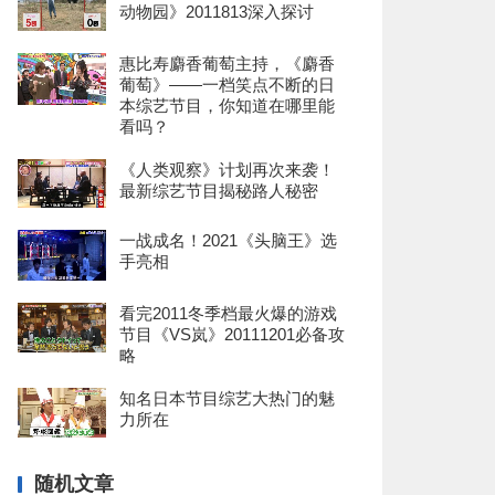
动物园》2011813深入探讨
惠比寿麝香葡萄主持，《麝香
葡萄》——一档笑点不断的日
本综艺节目，你知道在哪里能
看吗？
《人类观察》计划再次来袭！
最新综艺节目揭秘路人秘密
一战成名！2021《头脑王》选
手亮相
看完2011冬季档最火爆的游戏
节目《VS岚》20111201必备攻
略
知名日本节目综艺大热门的魅
力所在
随机文章