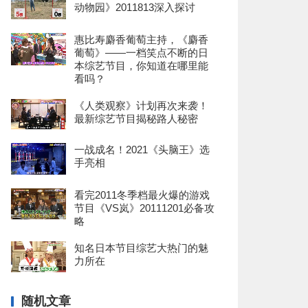
动物园》2011813深入探讨
惠比寿麝香葡萄主持，《麝香
葡萄》——一档笑点不断的日
本综艺节目，你知道在哪里能
看吗？
《人类观察》计划再次来袭！
最新综艺节目揭秘路人秘密
一战成名！2021《头脑王》选
手亮相
看完2011冬季档最火爆的游戏
节目《VS岚》20111201必备攻
略
知名日本节目综艺大热门的魅
力所在
随机文章