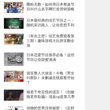
圈粉无数！如何用日本整蛊节
目叫什么名字啊打造营销策略
日本最经典的综艺节目之一：
随机采访路人，让你意想不到
《有吉之壁》综艺免费观看第
三期！趣味游戏大比拼笑翻全
场
日本恋爱节目推荐必备！这些
节目让你甜蜜满满
搞笑整人大放送！今晚《男女
纠察队》未删减在线观看开始
了
狼君千奇百怪的谎言！《别被
狼君所欺骗》混血cp是第几季
动物的世界没有秘密：《志村