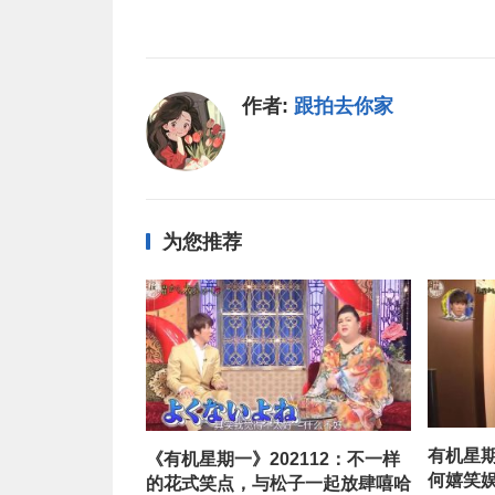
作者:
跟拍去你家
为您推荐
有机星
《有机星期一》202112：不一样
何嬉笑
的花式笑点，与松子一起放肆嘻哈