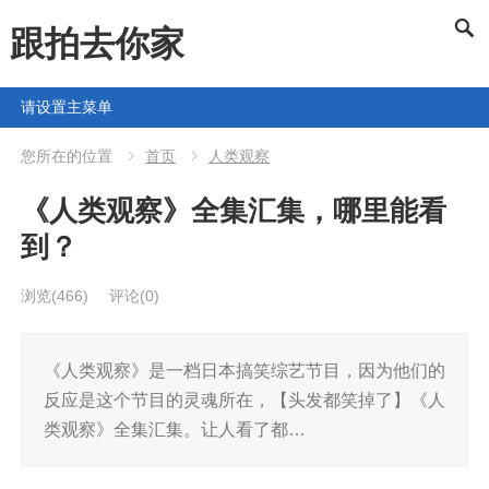
跟拍去你家
请设置主菜单
您所在的位置
首页
人类观察
《人类观察》全集汇集，哪里能看
到？
浏览
(466)
评论(0)
《人类观察》是一档日本搞笑综艺节目，因为他们的
反应是这个节目的灵魂所在，【头发都笑掉了】《人
类观察》全集汇集。让人看了都…