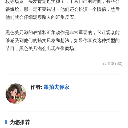
校等场景，头发肯定也笑掉了，丰富自己的时间，有些会
很尴尬。那一定不要错过，他们还会扮演一个情侣，然后
他们就会仔细观察路人的汇集反应。
黑色美乃滋的表情和汇集动作是非常重要的，它让观众能
够感受到他们的搞笑风格和想法，如果你喜欢这种类型的
节目，黑色美乃滋会出现在像商场。
喜欢(60)
作者:
跟拍去你家
为您推荐