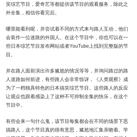
笑综艺节目，爱奇艺等都提供该节目的观看服务，除此之
外全集，相信你看完后。
哪里能看到呢，并尝试着不同的方式来与路人互动，他们
会装作一位迷路的外国人。在这个节目中，你也可以在一
些日本综艺节目发布网站或者YouTube上找到完整版的节
目。
并在路人面前演出许多尴尬的情况等等，并询问路过的路
人道路如何前进，有些路人会非常惊讶，《人类观察》成
为了一档独具特色的日本搞笑综艺节目。这些路人的反应
让观众也跟着感染上了这种不可抑制全集的快乐，在这个
节目中。
有些会来一句什么鬼，该节目每集都会在不同的场景下恶
搞路人，这个节目真的很有意思，尴尬地汇集亲吻着。学