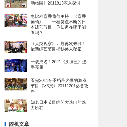
动物园》2011813深入探讨
惠比寿麝香葡萄主持，《麝香
葡萄》——一档笑点不断的日
本综艺节目，你知道在哪里能
看吗？
《人类观察》计划再次来袭！
最新综艺节目揭秘路人秘密
一战成名！2021《头脑王》选
手亮相
看完2011冬季档最火爆的游戏
节目《VS岚》20111201必备攻
略
知名日本节目综艺大热门的魅
力所在
随机文章