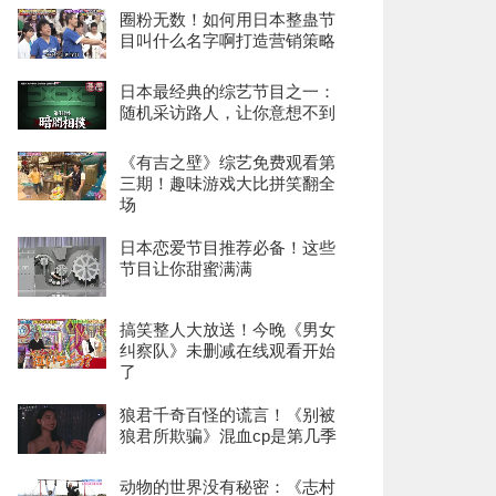
圈粉无数！如何用日本整蛊节
目叫什么名字啊打造营销策略
日本最经典的综艺节目之一：
随机采访路人，让你意想不到
《有吉之壁》综艺免费观看第
三期！趣味游戏大比拼笑翻全
场
日本恋爱节目推荐必备！这些
节目让你甜蜜满满
搞笑整人大放送！今晚《男女
纠察队》未删减在线观看开始
了
狼君千奇百怪的谎言！《别被
狼君所欺骗》混血cp是第几季
动物的世界没有秘密：《志村