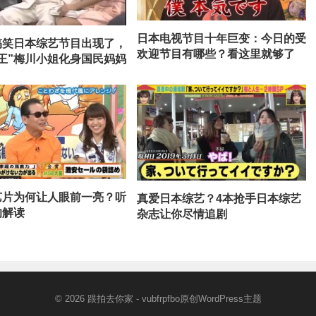
日本电视节目十年巨变：今日的受
搞笑日本综艺节目出现了，
欢迎节目有哪些？看这里就够了
王”梅川小姐化身国民妈妈
艺片为何让人眼前一亮？听
真爱日本综艺？4本抢手日本综艺
的解读
杂志让你尽情追剧
© 2026
跟拍去你家
- vubfrpfbo原创
WordPress主题