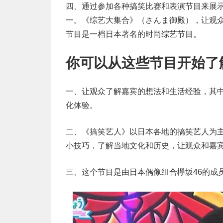
四、通过参加各种搞笑比赛和表演节目来展
一。《综艺大集合》（さんま御殿），让观
节目是一档日本著名的时尚综艺节目。
你可以从这些节目开始了
一、让观众了解嘉宾的想法和生活经验，其
化体验。
二、《搞笑艺人》以日本各地的搞笑艺人为
小技巧，了解当地文化和历史，让观众和嘉
三、这个节目是由日本偶像组合欅坂46的成