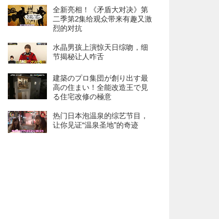
全新亮相！《矛盾大对决》第
二季第2集给观众带来有趣又激
烈的对抗
水晶男孩上演惊天日综吻，细
节揭秘让人咋舌
建築のプロ集団が創り出す最
高の住まい！全能改造王で見
る住宅改修の極意
热门日本泡温泉的综艺节目，
让你见证“温泉圣地”的奇迹