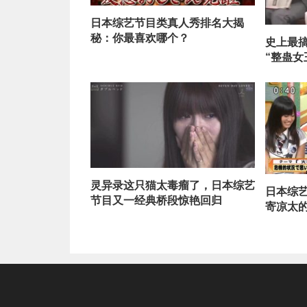
日本综艺节目类真人秀排名大揭
秘：你最喜欢哪个？
史上最
“整蛊女
灵异录这只猫太毒瘤了，日本综艺
日本综
节目又一经典桥段惊艳回归
寄凉太