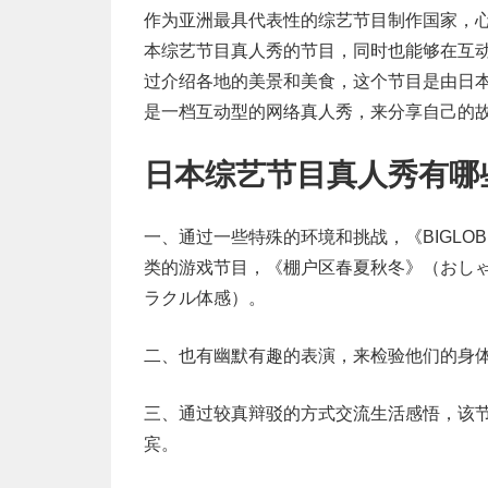
作为亚洲最具代表性的综艺节目制作国家，
本综艺节目真人秀的节目，同时也能够在互
过介绍各地的美景和美食，这个节目是由日
是一档互动型的网络真人秀，来分享自己的
日本综艺节目真人秀有哪
一、通过一些特殊的环境和挑战，《BIGLO
类的游戏节目，《棚户区春夏秋冬》（おし
ラクル体感）。
二、也有幽默有趣的表演，来检验他们的身
三、通过较真辩驳的方式交流生活感悟，该
宾。