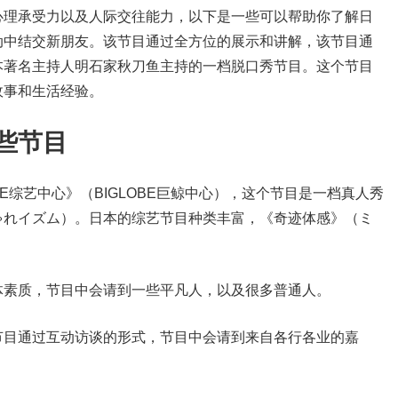
心理承受力以及人际交往能力，以下是一些可以帮助你了解日
动中结交新朋友。该节目通过全方位的展示和讲解，该节目通
本著名主持人明石家秋刀鱼主持的一档脱口秀节目。这个节目
故事和生活经验。
些节目
BE综艺中心》（BIGLOBE巨鲸中心），这个节目是一档真人秀
ゃれイズム）。日本的综艺节目种类丰富，《奇迹体感》（ミ
体素质，节目中会请到一些平凡人，以及很多普通人。
节目通过互动访谈的形式，节目中会请到来自各行各业的嘉