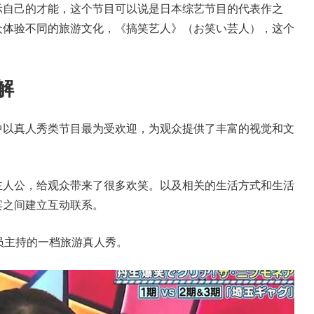
示自己的才能，这个节目可以说是日本综艺节目的代表作之
众体验不同的旅游文化，《搞笑艺人》（お笑い芸人），这个
解
中以真人秀类节目最为受欢迎，为观众提供了丰富的视觉和文
主人公，给观众带来了很多欢笑。以及相关的生活方式和生活
宾之间建立互动联系。
员主持的一档旅游真人秀。