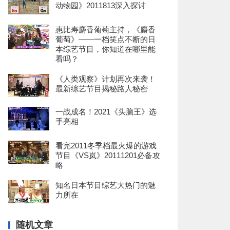
动物园》2011813深入探讨
惠比寿麝香葡萄主持，《麝香
葡萄》——一档笑点不断的日
本综艺节目，你知道在哪里能
看吗？
《人类观察》计划再次来袭！
最新综艺节目揭秘路人秘密
一战成名！2021《头脑王》选
手亮相
看完2011冬季档最火爆的游戏
节目《VS岚》20111201必备攻
略
知名日本节目综艺大热门的魅
力所在
随机文章