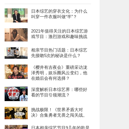
日本综艺的穿衣文化：为什么
叫穿一件衣服叫做“半”？
2021年值得关注的日本综艺游
戏节目：激烈游戏和趣味挑战
相亲节目热门话题：日本综艺
先接吻5次的秘诀是什么？
《樱井有吉夜会》重磅采访泷
泽秀明，娱乐圈风云变幻，他
在婚后会有何选择？
深度解析日本综艺界：哪些好
看的节目引领潮流？
挑战极限！《世界矛盾大对
决》合集勇者无畏之闯关战。
日本相亲综艺节目9几年的歌是