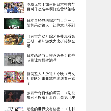
圈粉无数！如何用日本整蛊节
目叫什么名字啊打造营销策略
日本最经典的综艺节目之一：
随机采访路人，让你意想不到
《有吉之壁》综艺免费观看第
三期！趣味游戏大比拼笑翻全
场
日本恋爱节目推荐必备！这些
节目让你甜蜜满满
搞笑整人大放送！今晚《男女
纠察队》未删减在线观看开始
了
狼君千奇百怪的谎言！《别被
狼君所欺骗》混血cp是第几季
动物的世界没有秘密：《志村