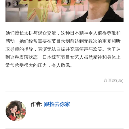
她们擅长太拼与观众交流，这种日本精神令人值得尊敬和
感动，她们经常需要在节目录制前达到无数次的重复和听
取导师的指导，表演无法自拔并充满笑声与欢笑。为了达
到这种表演状态，日本综艺节目女艺人虽然精神和身体上
常常承受很大的压力，令人敬佩。
喜欢(35)
作者:
跟拍去你家