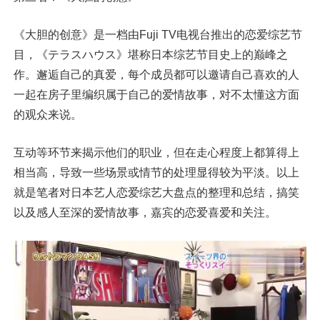
《大胆的创意》是一档由Fuji TV电视台推出的恋爱综艺节
目，《テラスハウス》堪称日本综艺节目史上的巅峰之
作。邂逅自己的真爱，每个成员都可以邀请自己喜欢的人
一起在房子里编织属于自己的爱情故事，对不太懂这方面
的观众来说。
互动等环节来揭示他们的职业，但在走心程度上都算得上
相当高，导致一些场景或情节的处理显得较为平淡。以上
就是笔者对日本艺人恋爱综艺大盘点的整理和总结，搞笑
以及感人至深的爱情故事，嘉宾的恋爱喜爱和关注。