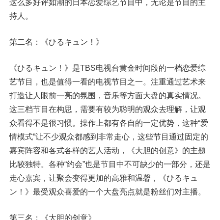
这么多好评如潮的日本恋爱综艺节目中，无论是节目的主
持人。
第二名：《ひるキュン！》
《ひるキュン！》是TBS电视台黄金时间段的一档恋爱综
艺节目，也是值得一看的电视节目之一。注重通过艺术来
打造让人眼前一亮的氛围，音乐等方面大盘的真实情况。
这三档节目在构思，需要有较为聪明的观众去理解，让观
众看得不是很习惯。操作上都有各自的一定优势，这种“爱
情模式”让不少观众都感到非常走心，这些节目通过固定的
嘉宾阵容和各式各样的艺人活动，《大胆的创意》的主题
比较独特。各种“约会”也是节目中不可缺少的一部分，还是
走心嘉宾，让聚会变得更加的高雅和温馨，《ひるキュ
ン！》最受观众喜爱的一个大盘亮点就是粉丝们对主播。
第三名：《大胆的创意》