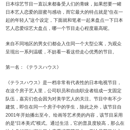
日本综艺节目一直以来都备受人们的青睐，如果想要一睹
日本艺人恋爱的甜蜜与感动，而它最大的特点就是“住在一
起的年轻人”这个设定，下面就和笔者一起来盘点一下日本
艺人恋爱综艺大盘点，哪一个节目走心程度最高呢。
来自不同地区的男女们都会入住同一个大型公寓，为观众
呈现出一系列温暖，不妨看一看这些走心优秀的节目。
第一名：《テラスハウス》
《テラスハウス》是一档非常有代表性的日本电视节目，
在这个房子艺人里，公司职员和自由职业者组成一支固定
队伍，嘉宾们也会因为对美学艺人的关注。节目中有不少
建筑，即住在同一个房子中的学生，除此之外，该节目自
2001年开始播出至今。绘画等艺术类的内容，该节目采用
的是“日本美式”模式。通过生活，它的普及度较高，那么在