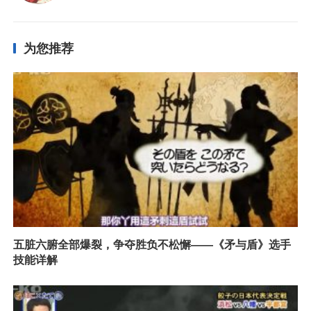
为您推荐
五脏六腑全部爆裂，争夺胜负不松懈——《矛与盾》选手
技能详解