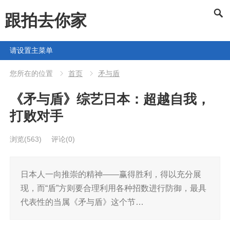
跟拍去你家
请设置主菜单
您所在的位置
首页
矛与盾
《矛与盾》综艺日本：超越自我，
打败对手
浏览
(563)
评论(0)
日本人一向推崇的精神——赢得胜利，得以充分展
现，而“盾”方则要合理利用各种招数进行防御，最具
代表性的当属《矛与盾》这个节…