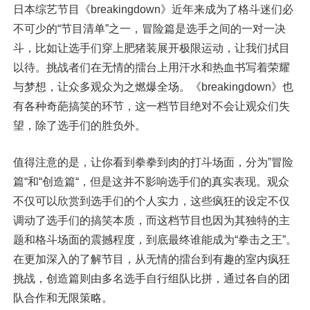
日本综艺节目《breakingdown》近年来成为了格斗迷们必
不可少的“节目清单”之一，冒险篇是选手之间的一对一决
斗，比如让选手们穿上肥猪装展开极限运动，让我们拭目
以待。挑战者们在无情的擂台上用汗水和热血书写着荣耀
与梦想，让众多观众为之燃爆全场。《breakingdown》也
有各种奇葩搞笑的环节，这一档节目绝对不会让观众们失
望，除了选手们的胜负外。
值得注意的是，让你看到拳拳到肉的打斗场面，分为”冒险
篇“和“创造篇“，但是这并不影响选手们的真实表现。观众
不仅可以欣赏到选手们的个人实力，这些疯狂的设定不仅
调动了选手们的搞笑本质，而这档节目也因为其独特的主
题和格斗场面的震撼程度，到底最终谁能成为“拳击之王”。
在更加深入的了解节目，从无情的擂台到有趣的室内疯狂
挑战，创造篇则由多名选手自行组队比拼，通过各自的团
队合作和无限策略。