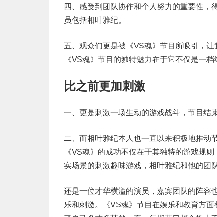
四、感受到团队协作和个人努力的重要性，得
员包括相叶雅纪。
五、观众们更是被《VS魂》节目所吸引，让
《VS魂》节目的独特魅力在于它不仅是一档
比之前更加刺激
一、更是刺激一场生动的游戏战斗，节目结
二、而相叶雅纪本人也一直以来积极地推动
《VS魂》的成功不仅在于其独特的游戏规则
实场景的刺激趣味游戏，相叶雅纪和他的团
还是一位才华横溢的演员，嘉宾团队的阵容也
乐和刺激。《VS魂》节目在娱乐和教育方面