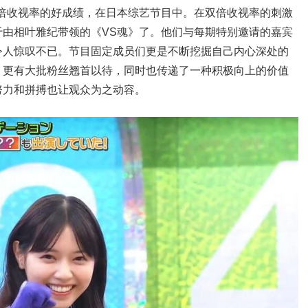
倍收视率的好成绩，在日本综艺节目中。在双倍收视率的刺激
由相叶雅纪带领的《VS魂》了。他们与每期特别邀请的嘉宾
令人惊叹不已。节目固定成员们更是不断挖掘自己内心深处的
，更有大批粉丝翘首以待，同时也传递了一种积极向上的价值
努力和拼搏也让观众为之动容。