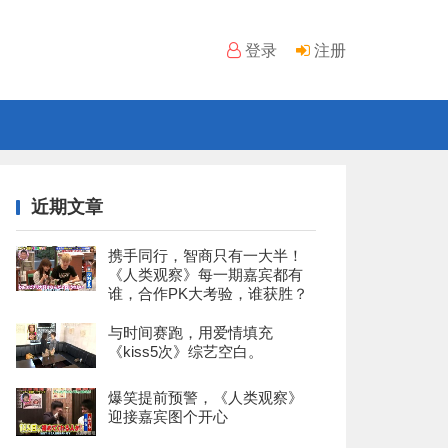
登录
注册
近期文章
携手同行，智商只有一大半！
《人类观察》每一期嘉宾都有
谁，合作PK大考验，谁获胜？
与时间赛跑，用爱情填充
《kiss5次》综艺空白。
爆笑提前预警，《人类观察》
迎接嘉宾图个开心