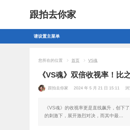
跟拍去你家
请设置主菜单
您所在的位置
首页
VS魂
《VS魂》双倍收视率！比
跟拍去你家
2024 年 5 月 21 日 15:11
浏
《VS魂》的收视率更是直线飙升，创下
的刺激下，展开激烈对决，而其中最…