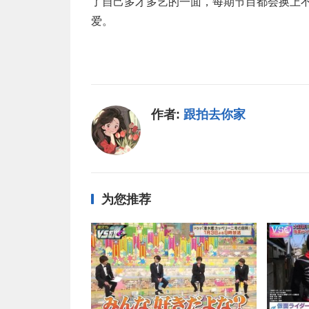
了自己多才多艺的一面，每期节目都会换上不
爱。
作者:
跟拍去你家
为您推荐