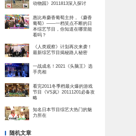
动物园》2011813深入探讨
惠比寿麝香葡萄主持，《麝香
葡萄》——一档笑点不断的日
本综艺节目，你知道在哪里能
看吗？
《人类观察》计划再次来袭！
最新综艺节目揭秘路人秘密
一战成名！2021《头脑王》选
手亮相
看完2011冬季档最火爆的游戏
节目《VS岚》20111201必备攻
略
知名日本节目综艺大热门的魅
力所在
随机文章