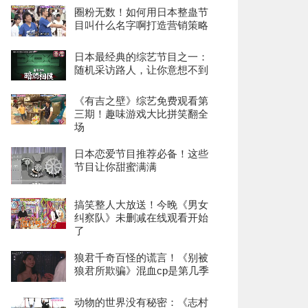
圈粉无数！如何用日本整蛊节
目叫什么名字啊打造营销策略
日本最经典的综艺节目之一：
随机采访路人，让你意想不到
《有吉之壁》综艺免费观看第
三期！趣味游戏大比拼笑翻全
场
日本恋爱节目推荐必备！这些
节目让你甜蜜满满
搞笑整人大放送！今晚《男女
纠察队》未删减在线观看开始
了
狼君千奇百怪的谎言！《别被
狼君所欺骗》混血cp是第几季
动物的世界没有秘密：《志村