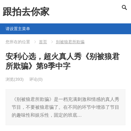
跟拍去你家
请设置主菜单
您所在的位置
首页
别被狼君所欺骗
安利心选，超火真人秀《别被狼君
所欺骗》第9季中字
浏览
(393)
评论(0)
《别被狼君所欺骗》是一档充满刺激和情感的真人秀
节目，不要被狼君骗了。在不同的环节中增添了节目
的趣味性和娱乐性，固定的班底…