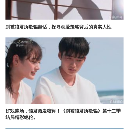
别被狼君所欺骗超话，探寻恋爱策略背后的真实人性
好戏连场，狼君愈发狡诈！《别被狼君所欺骗》第十二季
结局精彩绝伦。