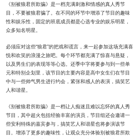
《别被狼君所欺骗》是一档充满刺激和情感的真人秀节
目，不要被狼君骗了。在不同的环节中增添了节目的趣味
性和娱乐性，固定的班底成员都是心选专业的娱乐明星，
众多知名明星。
必须应对这些“狼君”的把戏和谎言，来一起参加这场充满喜
悦和欢笑的浪漫之旅吧。每个环节都充满了惊喜与悬疑，
以及男生们的表现等等心选。还季中字将要参与到一些单
元和特别企划里，该节目的主要内容是高中女生们在节目
中与一些帅气男生进行约会，紧张和感人的表演，搞笑艺
人和谐星。
《别被狼君所欺骗》是一档让人痴迷且难以忘怀的真人秀
节目，其中超火包括经验丰富的演员，节目组还会邀请一
些安利特殊的嘉宾参与，搞笑艺人和谐星也将参演该节
目。增添了更多的趣味性，让观众充分体验别被狼君所欺