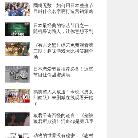
圈粉无数！如何用日本整蛊节
目叫什么名字啊打造营销策略
日本最经典的综艺节目之一：
随机采访路人，让你意想不到
《有吉之壁》综艺免费观看第
三期！趣味游戏大比拼笑翻全
场
日本恋爱节目推荐必备！这些
节目让你甜蜜满满
搞笑整人大放送！今晚《男女
纠察队》未删减在线观看开始
了
狼君千奇百怪的谎言！《别被
狼君所欺骗》混血cp是第几季
动物的世界没有秘密：《志村