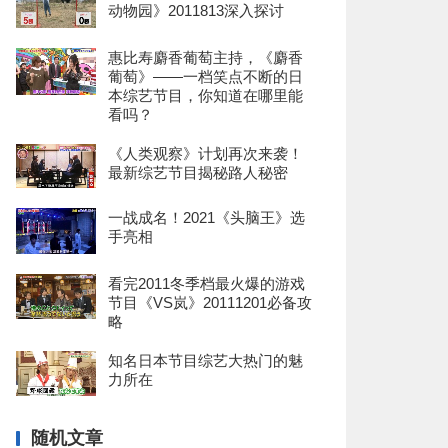
动物园》2011813深入探讨
惠比寿麝香葡萄主持，《麝香
葡萄》——一档笑点不断的日
本综艺节目，你知道在哪里能
看吗？
《人类观察》计划再次来袭！
最新综艺节目揭秘路人秘密
一战成名！2021《头脑王》选
手亮相
看完2011冬季档最火爆的游戏
节目《VS岚》20111201必备攻
略
知名日本节目综艺大热门的魅
力所在
随机文章