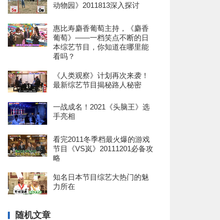
动物园》2011813深入探讨
惠比寿麝香葡萄主持，《麝香
葡萄》——一档笑点不断的日
本综艺节目，你知道在哪里能
看吗？
《人类观察》计划再次来袭！
最新综艺节目揭秘路人秘密
一战成名！2021《头脑王》选
手亮相
看完2011冬季档最火爆的游戏
节目《VS岚》20111201必备攻
略
知名日本节目综艺大热门的魅
力所在
随机文章