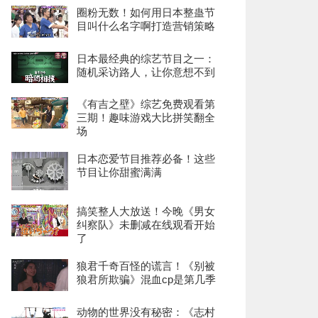
圈粉无数！如何用日本整蛊节
目叫什么名字啊打造营销策略
日本最经典的综艺节目之一：
随机采访路人，让你意想不到
《有吉之壁》综艺免费观看第
三期！趣味游戏大比拼笑翻全
场
日本恋爱节目推荐必备！这些
节目让你甜蜜满满
搞笑整人大放送！今晚《男女
纠察队》未删减在线观看开始
了
狼君千奇百怪的谎言！《别被
狼君所欺骗》混血cp是第几季
动物的世界没有秘密：《志村